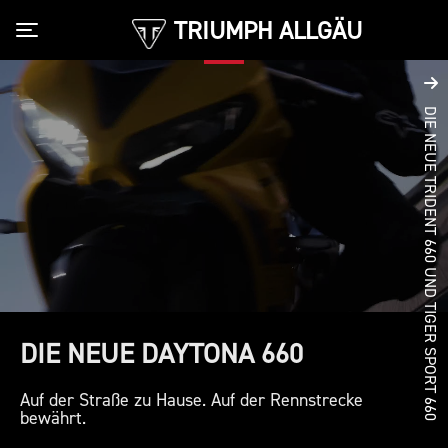
TRIUMPH ALLGÄU
Toggle navigation
DIE NEUE TRIDENT 660 UND TIGER SPORT 660
DIE NEUE DAYTONA 660
Auf der Straße zu Hause. Auf der Rennstrecke
bewährt.
zt attraktive Vorteile sichern.