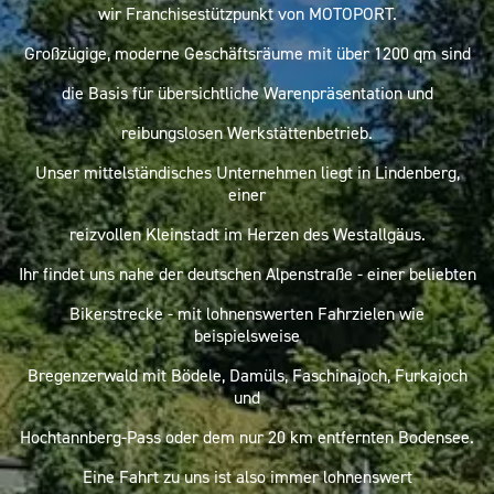
wir Franchisestützpunkt von MOTOPORT.
Großzügige, moderne Geschäftsräume mit über 1200 qm sind
die Basis für übersichtliche Warenpräsentation und
reibungslosen Werkstättenbetrieb.
Unser mittelständisches Unternehmen liegt in Lindenberg,
einer
reizvollen Kleinstadt im Herzen des Westallgäus.
Ihr findet uns nahe der deutschen Alpenstraße - einer beliebten
Bikerstrecke - mit lohnenswerten Fahrzielen wie
beispielsweise
Bregenzerwald mit Bödele, Damüls, Faschinajoch, Furkajoch
und
Hochtannberg-Pass oder dem nur 20 km entfernten Bodensee.
Eine Fahrt zu uns ist also immer lohnenswert