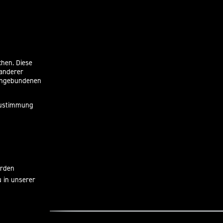
chen. Diese
 anderer
eingebundenen
 Zustimmung
erden
u in unserer