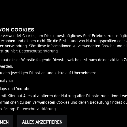
 VON COOKIES
ITEN
SOCIAL MEDIA
e verwendet Cookies, um Dir ein bestmögliches Surf-Erlebnis zu ermögli
erhoben und dienen nicht für die Erstellung von Nutzungsprofilen oder
der Verwendung. Sämtliche Informationen zu verwendeten Cookies und 
09:00 - 12:30 und 14:00 - 18:00
st du hier:
Datenschutzerklärung
09:00 - 12:30 und 14:00 - 18:00
 auf dieser Website folgende Dienste, welche erst nach deiner aktiven
09:00 - 12:30 und 14:00 - 18:00
werden.
09:00 - 12:30 und 14:00 - 18:00
zu den jeweiligen Dienst an und klicke auf Übernehmen:
09:00 - 12:30 und 14:00 - 18:00
nalytics
09:00 - 13:00
Maps und Youtube
geschlossen
 mit Klick auf Alles akzeptieren der Nutzung aller Dienste zugestimmt w
nformationen zu den verwendeten Cookies und deren Bedeutung findest d
rklärung:
Datenschutzerklärung
HMEN
ALLES AKZEPTIEREN