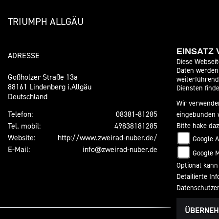
TRIUMPH ALLGÄU
EINSATZ
ADRESSE
ÖFFNUNGSZE
Diese Webseit
Daten werden 
Goßholzer Straße 13a
weiterführen
Montag:
88161 Lindenberg i.Allgäu
Diensten finde
Deutschland
Dienstag:
Wir verwenden
Mittwoch:
Telefon:
08381-81285
eingebunden 
Donnerstag:
Tel. mobil:
49838181285
Bitte hake da
Freitag:
Website:
http://www.zweirad-nuber.de/
Google A
Samstag:
E-Mail:
info@zweirad-nuber.de
Google 
Sonntag:
Optional kann
Detailierte I
Datenschutze
ÜBERNE